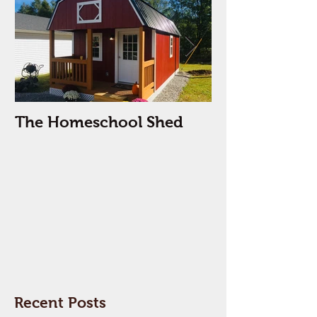
The Homeschool Shed
The Kid Cave
Recent Posts