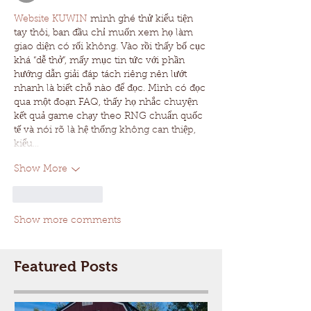
Website KUWIN
 mình ghé thử kiểu tiện 
tay thôi, ban đầu chỉ muốn xem họ làm 
giao diện có rối không. Vào rồi thấy bố cục 
khá “dễ thở”, mấy mục tin tức với phần 
hướng dẫn giải đáp tách riêng nên lướt 
nhanh là biết chỗ nào để đọc. Mình có đọc 
qua một đoạn FAQ, thấy họ nhắc chuyện 
kết quả game chạy theo RNG chuẩn quốc 
tế và nói rõ là hệ thống không can thiệp, 
kiểu…
Show More
Like
Reply
Show more comments
Featured Posts