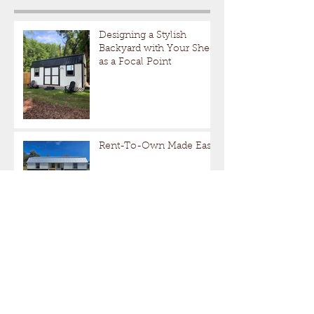
Designing a Stylish
Backyard with Your Shed
as a Focal Point
Rent-To-Own Made Easy
How to Choose the
Perfect Shed for Your
Backyard