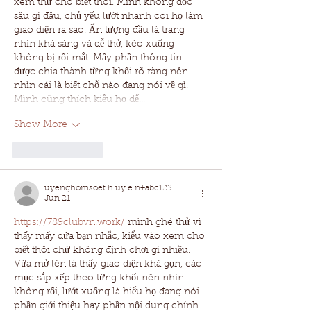
xem thử cho biết thôi. Mình không đọc 
sâu gì đâu, chủ yếu lướt nhanh coi họ làm 
giao diện ra sao. Ấn tượng đầu là trang 
nhìn khá sáng và dễ thở, kéo xuống 
không bị rối mắt. Mấy phần thông tin 
được chia thành từng khối rõ ràng nên 
nhìn cái là biết chỗ nào đang nói về gì. 
Mình cũng thích kiểu họ để…
Show More
Like
Reply
uyenghomsoet.h.uy.e.n+abc123
Jun 21
https://789clubvn.work/
 mình ghé thử vì 
thấy mấy đứa bạn nhắc, kiểu vào xem cho 
biết thôi chứ không định chơi gì nhiều. 
Vừa mở lên là thấy giao diện khá gọn, các 
mục sắp xếp theo từng khối nên nhìn 
không rối, lướt xuống là hiểu họ đang nói 
phần giới thiệu hay phần nội dung chính. 