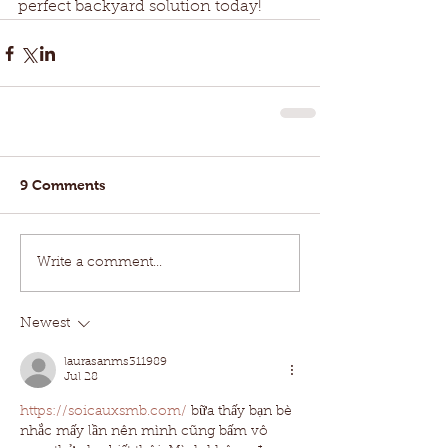
perfect backyard solution today!
9 Comments
Write a comment...
Newest
laurasanms311989
Jul 28
https://soicauxsmb.com/
 bữa thấy bạn bè 
nhắc mấy lần nên mình cũng bấm vô 