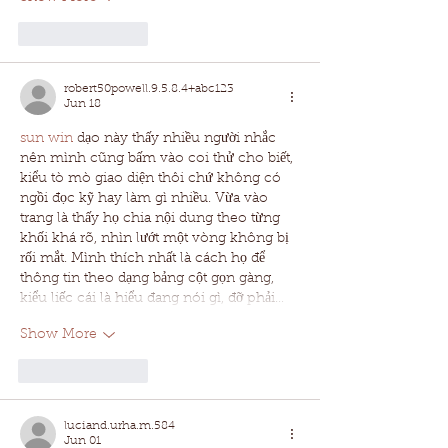
Like
Reply
robert50powell.9.5.8.4+abc123
Jun 18
sun win
 dạo này thấy nhiều người nhắc 
nên mình cũng bấm vào coi thử cho biết, 
kiểu tò mò giao diện thôi chứ không có 
ngồi đọc kỹ hay làm gì nhiều. Vừa vào 
trang là thấy họ chia nội dung theo từng 
khối khá rõ, nhìn lướt một vòng không bị 
rối mắt. Mình thích nhất là cách họ để 
thông tin theo dạng bảng cột gọn gàng, 
kiểu liếc cái là hiểu đang nói gì, đỡ phải…
Show More
Like
Reply
luciand.urha.m.584
Jun 01