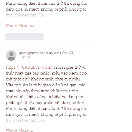
Mình dùng điện thoại vào thử thì cũng ổn, 
bấm qua lại mượt, không bị phải phóng to 
thu nhỏ liên tục. Có…
Show More
Like
Reply
uyenghomsoet.h.uy.e.n+abc123
Jun 19
https://789clubvn.work/
 mình ghé thử vì 
thấy mấy đứa bạn nhắc, kiểu vào xem cho 
biết thôi chứ không định chơi gì nhiều. 
Vừa mở lên là thấy giao diện khá gọn, các 
mục sắp xếp theo từng khối nên nhìn 
không rối, lướt xuống là hiểu họ đang nói 
phần giới thiệu hay phần nội dung chính. 
Mình dùng điện thoại vào thử thì cũng ổn, 
bấm qua lại mượt, không bị phải phóng to 
thu nhỏ liên tục. Có…
Show More